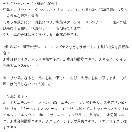
●マグマパウダー（火成岩）配合！
亜鉛・カリウム・マグネシウム・リン・マンガン・銅・鉄など30種類にも及ぶ
ミネラルを豊富に含有！
ミネラル成分には、お肌のバリア機能やターンオーバーのサポート、遠赤外線
効果による血行。代謝のサポートも期待できます。
クリームの色味はマグマパウダー由来の色です。
●保湿成分・肌荒れ予防・エイジングケアなどをサポートする整肌成分を多種配
合！
加水分解シルク、ムラサキ根エキス、加水分解酵母エキス、クダモノトケイソ
ウ果実エキスetc・・・
※コリや気になるところにお使い下さい。お顔、全身にお使い頂けます。（粘
膜には使用しないでください）
＜全成分表示＞
水、トリエチルへキサノイン、BG、エチルへキサン酸セチル、ステアリン酸グ
リセリル、1.2ーヘキサンジオール、（アクリル酸ヒドロキシエチル／アクリロ
イルジメチルタウリンNa）コポリマー、スクワラン、火山岩、加水分解シル
ク、加水分解酵母エキス、クダモノトケイソウ果実エキス、メマツヨイグサ種
子エキス、