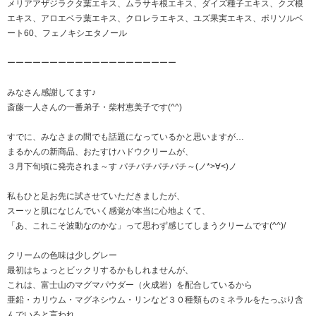
メリアアザジラクタ葉エキス、ムラサキ根エキス、ダイズ種子エキス、クズ根
エキス、アロエベラ葉エキス、クロレラエキス、ユズ果実エキス、ポリソルベ
ート60、フェノキシエタノール
ーーーーーーーーーーーーーーーーーーーー
みなさん感謝してます♪
斎藤一人さんの一番弟子・柴村恵美子です(^^)
すでに、みなさまの間でも話題になっているかと思いますが…
まるかんの新商品、おたすけハドウクリームが、
３月下旬頃に発売されま～す パチパチパチパチ～(ノ*>∀<)ノ
私もひと足お先に試させていただきましたが、
スーッと肌になじんでいく感覚が本当に心地よくて、
「あ、これこそ波動なのかな」って思わず感じてしまうクリームです(^^)/
クリームの色味は少しグレー
最初はちょっとビックリするかもしれませんが、
これは、富士山のマグマパウダー（火成岩）を配合しているから
亜鉛・カリウム・マグネシウム・リンなど３０種類ものミネラルをたっぷり含
んでいると言われ、