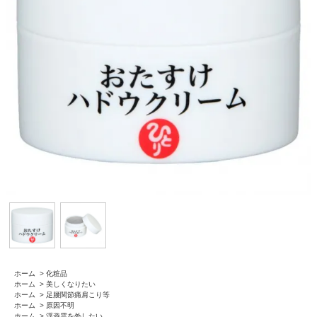
ホーム
>
化粧品
ホーム
>
美しくなりたい
ホーム
>
足腰関節痛肩こり等
ホーム
>
原因不明
ホーム
>
浮遊霊を外したい