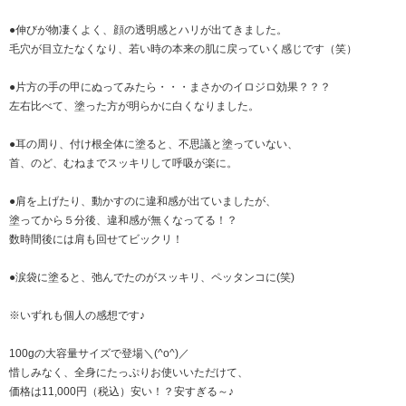
●伸びが物凄くよく、顔の透明感とハリが出てきました。
毛穴が目立たなくなり、若い時の本来の肌に戻っていく感じです（笑）
●片方の手の甲にぬってみたら・・・まさかのイロジロ効果？？？
左右比べて、塗った方が明らかに白くなりました。
●耳の周り、付け根全体に塗ると、不思議と塗っていない、
首、のど、むねまでスッキリして呼吸が楽に。
●肩を上げたり、動かすのに違和感が出ていましたが、
塗ってから５分後、違和感が無くなってる！？
数時間後には肩も回せてビックリ！
●涙袋に塗ると、弛んでたのがスッキリ、ペッタンコに(笑)
※いずれも個人の感想です♪
100gの大容量サイズで登場＼(^o^)／
惜しみなく、全身にたっぷりお使いいただけて、
価格は11,000円（税込）安い！？安すぎる～♪