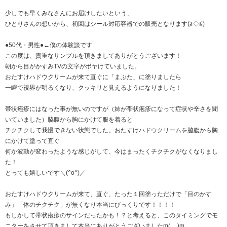
少しでも早くみなさんにお届けしたいという、
ひとりさんの想いから、初回はシール対応容器での販売となります(≧◇≦)
●50代・男性●←僕の体験談です
この度は、貴重なサンプルを頂きましてありがとうございます！
朝から目がかすみTVの文字がボヤけていました。
おたすけハドウクリームが来て直ぐに「まぶた」に塗りましたら
一瞬で視界が明るくなり、クッキリと見えるようになりました！
帯状疱疹にはなった事が無いのですが（姉が帯状疱疹になって症状や辛さを聞
いていました）脇腹から胸にかけて服を着ると
チクチクして我慢できない状態でした。おたすけハドウクリームを脇腹から胸
にかけて塗って直ぐ
何か波動が変わったような感じがして、今はまったくチクチクがなくなりまし
た！
とっても嬉しいです＼(^o^)／
おたすけハドウクリームが来て、直ぐ、たった１回塗っただけで「目のかす
み」「体のチクチク」が無くなり本当にびっくりです！！！！
もしかして帯状疱疹のサインだったかも！？と考えると、このタイミングでモ
ニターをさせて頂きまして本当にありがとうございましたm(__)m