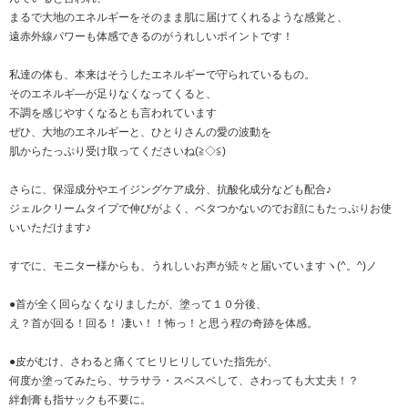
まるで大地のエネルギーをそのまま肌に届けてくれるような感覚と、
遠赤外線パワーも体感できるのがうれしいポイントです！
私達の体も、本来はそうしたエネルギーで守られているもの。
そのエネルギ―が足りなくなってくると、
不調を感じやすくなるとも言われています
ぜひ、大地のエネルギーと、ひとりさんの愛の波動を
肌からたっぷり受け取ってくださいね(≧◇≦)
さらに、保湿成分やエイジングケア成分、抗酸化成分なども配合♪
ジェルクリームタイプで伸びがよく、ベタつかないのでお顔にもたっぷりお使
いいただけます♪
すでに、モニター様からも、うれしいお声が続々と届いていますヽ(^。^)ノ
●首が全く回らなくなりましたが、塗って１０分後、
え？首が回る！回る！ 凄い！！怖っ！と思う程の奇跡を体感。
●皮がむけ、さわると痛くてヒリヒリしていた指先が、
何度か塗ってみたら、サラサラ・スベスベして、さわっても大丈夫！？
絆創膏も指サックも不要に。