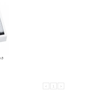
めき
<
1
>