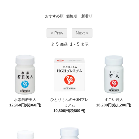
おすすめ順
価格順
新着順
< Prev
Next >
5
1
5
全
商品
-
表示
水素若若美人
ひとりさんのHGHプレ
すごい若人
12,960円(税960円)
ミアム
16,200円(税1,200円)
10,800円(税800円)