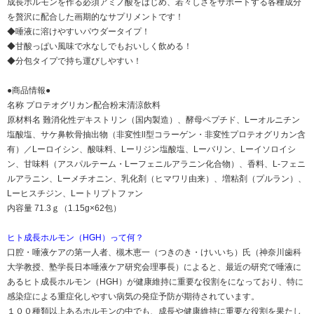
成長ホルモンを作る必須アミノ酸をはじめ、若々しさをサポートする各種成分
を贅沢に配合した画期的なサプリメントです！
◆唾液に溶けやすいパウダータイプ！
◆甘酸っぱい風味で水なしでもおいしく飲める！
◆分包タイプで持ち運びしやすい！
●商品情報●
名称 プロテオグリカン配合粉末清涼飲料
原材料名 難消化性デキストリン（国内製造）、酵母ペプチド、Lーオルニチン
塩酸塩、サケ鼻軟骨抽出物（非変性ll型コラーゲン・非変性プロテオグリカン含
有）／Lーロイシン、酸味料、Lーリジン塩酸塩、Lーバリン、Lーイソロイシ
ン、甘味料（アスパルテーム・Lーフェニルアラニン化合物）、香料、L-フェニ
ルアラニン、Lーメチオニン、乳化剤（ヒマワリ由来）、増粘剤（プルラン）、
Lーヒスチジン、Lートリプトファン
内容量 71.3ｇ（1.15g×62包）
ヒト成長ホルモン（HGH）って何？
口腔・唾液ケアの第一人者、槻木恵一（つきのき・けいいち）氏（神奈川歯科
大学教授、塾学長日本唾液ケア研究会理事長）によると、最近の研究で唾液に
あるヒト成長ホルモン（HGH）が健康維持に重要な役割をになっており、特に
感染症による重症化しやすい病気の発症予防が期待されています。
１００種類以上あるホルモンの中でも、成長や健康維持に重要な役割を果たし