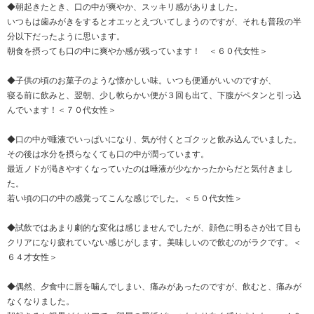
◆朝起きたとき、口の中が爽やか、スッキリ感がありました。
いつもは歯みがきをするとオエッとえづいてしまうのですが、それも普段の半
分以下だったように思います。
朝食を摂っても口の中に爽やか感が残っています！ ＜６０代女性＞
◆子供の頃のお菓子のような懐かしい味。いつも便通がいいのですが、
寝る前に飲みと、翌朝、少し軟らかい便が３回も出て、下腹がペタンと引っ込
んでいます！＜７０代女性＞
◆口の中が唾液でいっぱいになり、気が付くとゴクッと飲み込んでいました。
その後は水分を摂らなくても口の中が潤っています。
最近ノドが渇きやすくなっていたのは唾液が少なかったからだと気付きまし
た。
若い頃の口の中の感覚ってこんな感じでした。＜５０代女性＞
◆試飲ではあまり劇的な変化は感じませんでしたが、顔色に明るさが出て目も
クリアになり疲れていない感じがします。美味しいので飲むのがラクです。＜
６４才女性＞
◆偶然、夕食中に唇を噛んでしまい、痛みがあったのですが、飲むと、痛みが
なくなりました。