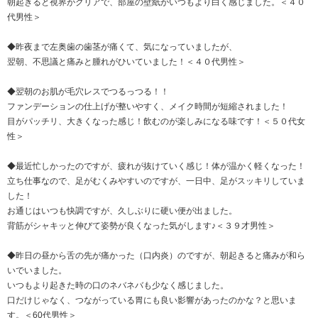
朝起きると視界がクリアで、部屋の壁紙がいつもより白く感じました。＜４０
代男性＞
◆昨夜まで左奥歯の歯茎が痛くて、気になっていましたが、
翌朝、不思議と痛みと腫れがひいていました！＜４０代男性＞
◆翌朝のお肌が毛穴レスでつるっつる！！
ファンデーションの仕上げが整いやすく、メイク時間が短縮されました！
目がパッチリ、大きくなった感じ！飲むのが楽しみになる味です！＜５０代女
性＞
◆最近忙しかったのですが、疲れが抜けていく感じ！体が温かく軽くなった！
立ち仕事なので、足がむくみやすいのですが、一日中、足がスッキリしていま
した！
お通じはいつも快調ですが、久しぶりに硬い便が出ました。
背筋がシャキッと伸びて姿勢が良くなった気がします♪＜３９才男性＞
◆昨日の昼から舌の先が痛かった（口内炎）のですが、朝起きると痛みが和ら
いでいました。
いつもより起きた時の口のネバネバも少なく感じました。
口だけじゃなく、つながっている胃にも良い影響があったのかな？と思いま
す。＜60代男性＞