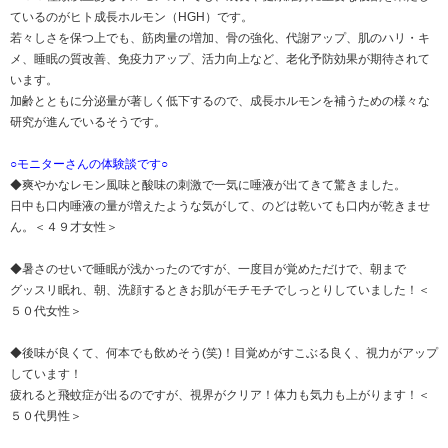
ているのがヒト成長ホルモン（HGH）です。
若々しさを保つ上でも、筋肉量の増加、骨の強化、代謝アップ、肌のハリ・キ
メ、睡眠の質改善、免疫力アップ、活力向上など、老化予防効果が期待されて
います。
加齢とともに分泌量が著しく低下するので、成長ホルモンを補うための様々な
研究が進んでいるそうです。
○モニターさんの体験談です○
◆爽やかなレモン風味と酸味の刺激で一気に唾液が出てきて驚きました。
日中も口内唾液の量が増えたような気がして、のどは乾いても口内が乾きませ
ん。＜４９才女性＞
◆暑さのせいで睡眠が浅かったのですが、一度目が覚めただけで、朝まで
グッスリ眠れ、朝、洗顔するときお肌がモチモチでしっとりしていました！＜
５０代女性＞
◆後味が良くて、何本でも飲めそう(笑)！目覚めがすこぶる良く、視力がアップ
しています！
疲れると飛蚊症が出るのですが、視界がクリア！体力も気力も上がります！＜
５０代男性＞