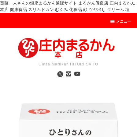
斎藤一人さんの銀座まるかん通販サイト まるかん優良店 庄内まるかん
本店 健康食品 スリムドカン むくみ 化粧品 顔 ツヤ出し クリーム 塩
メニュー
Ginza Marukan HITORI SAITO