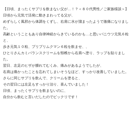
【日頃、まったくサプリを飲まない父が…！？＜８０代男性／ご家族様談＞】
日頃から元気で活発に動きまわってる父が、
めずらしく風邪から体調をくずし、右肩に水が溜まったようで激痛になりまし
た。
高齢ということもあり自律神経からきているのかも…と思いパニウツ元気６粒
と、
歩き元気１０粒、プリプリムクマン６粒を飲ませ、、
ひとりさんカミバランスクリームを頸椎から右肩へ塗り、ラップを貼りまし
た。
翌日、左足のヒザが腫れてむくみ、痛みがあるようでしたが、
右肩は痛かったことを忘れてしまいそうなほど、すっかり改善していました。
さらに同じサプリを飲んで、クリームを塗ると、
その翌日には左足もすっかり治り、喜んでいました！
日頃、まったくサプリを飲まないのに、
自分から飲むと言いだしたのでビックリです！