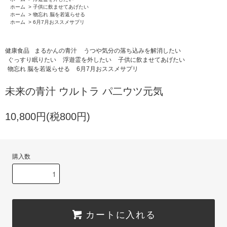
ホーム
>
子供に飲ませてあげたい
ホーム
>
物忘れ 脳を若返らせる
ホーム
>
6月7月おススメサプリ
健康食品
まるかんの青汁
うつや気分の落ち込みを解消したい
ぐっすり眠りたい
浮遊霊を外したい
子供に飲ませてあげたい
物忘れ 脳を若返らせる
6月7月おススメサプリ
未来の青汁 ウルトラ パ二ウツ元気
10,800円(税800円)
購入数
カートに入れる