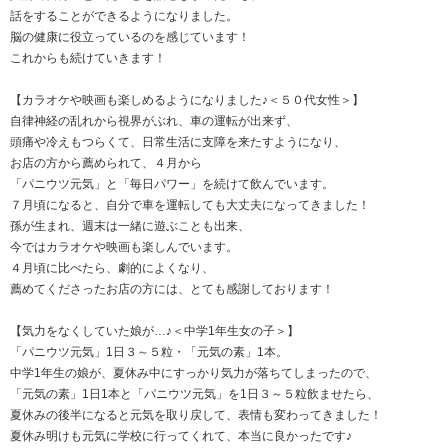
話をすることができるようになりました。
脳の健康に役立っているのを感じています！
これからも続けていきます！
【カラオケや映画も楽しめるようになりました♪＜５０代女性＞】
自律神経の乱れから視界がぶれ、車の運転が出来ず、
頭痛や冷えもつらくて、日常生活に支障を来たすようになり、
お店の方から薦められて、４月から
「パニウツ元気」と「毎日パワー」を続けて飲んでいます。
７月頃になると、自分で車を運転しても大丈夫になってきました！
孫が生まれ、週末は一緒に遊ぶことも出来、
今ではカラオケや映画も楽しんでいます。
４月頃に比べたら、劇的によくなり、
薦めてくださったお店の方には、とても感謝しております！
【気力をなくしていた娘が…♪＜中学1年生女の子＞】
「パニウツ元気」1日３～５粒・「元気の素」1本。
中学1年生の娘が、夏休み中にすっかり気力が落ちてしまったので、
「元気の素」1日1本と「パニウツ元気」を1日３～５粒飲ませたら、
夏休みの後半になると元気を取り戻して、表情も変わってきました！
夏休み明けも元気に学校に行ってくれて、本当に良かったです♪