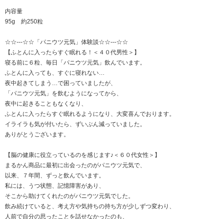
内容量
95g 約250粒
☆☆---☆☆「パニウツ元気」体験談☆☆---☆☆
【ふとんに入ったらすぐ眠れる！＜４０代男性＞】
寝る前に６粒、毎日「パニウツ元気」飲んでいます。
ふとんに入っても、すぐに寝れない…
夜中起きてしまう…で困っていましたが、
「パニウツ元気」を飲むようになってから、
夜中に起きることもなくなり、
ふとんに入ったらすぐ眠れるようになり、大変喜んでおります。
イライラも気が付いたら、ずいぶん減っていました。
ありがとうございます。
【脳の健康に役立っているのを感じます♪＜６０代女性＞】
まるかん商品に最初に出会ったのがパニウツ元気で、
以来、７年間、ずっと飲んでいます。
私には、うつ状態、記憶障害があり、
そこから助けてくれたのがパニウツ元気でした。
飲み続けていると、考え方や気持ちの持ち方が少しずつ変わり、
人前で自分の思ったことを話せなかったのも、