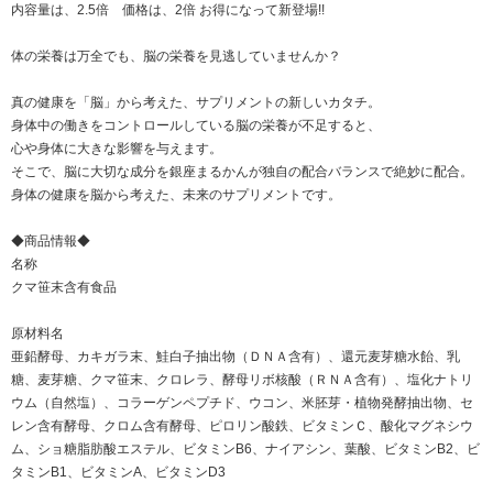
内容量は、2.5倍 価格は、2倍 お得になって新登場!!
体の栄養は万全でも、脳の栄養を見逃していませんか？
真の健康を「脳」から考えた、サプリメントの新しいカタチ。
身体中の働きをコントロールしている脳の栄養が不足すると、
心や身体に大きな影響を与えます。
そこで、脳に大切な成分を銀座まるかんが独自の配合バランスで絶妙に配合。
身体の健康を脳から考えた、未来のサプリメントです。
◆商品情報◆
名称
クマ笹末含有食品
原材料名
亜鉛酵母、カキガラ末、鮭白子抽出物（ＤＮＡ含有）、還元麦芽糖水飴、乳
糖、麦芽糖、クマ笹末、クロレラ、酵母リボ核酸（ＲＮＡ含有）、塩化ナトリ
ウム（自然塩）、コラーゲンペプチド、ウコン、米胚芽・植物発酵抽出物、セ
レン含有酵母、クロム含有酵母、ピロリン酸鉄、ビタミンＣ、酸化マグネシウ
ム、ショ糖脂肪酸エステル、ビタミンB6、ナイアシン、葉酸、ビタミンB2、ビ
タミンB1、ビタミンA、ビタミンD3