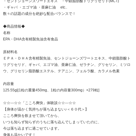
・セントジョーンズワートエキス ・中鎖脂肪酸トリグリセリド(MCT)
・ギャバ ・エゴマ油 ・亜麻仁油 etc..
数々の話題の成分を絶妙な配合バランスで！
◆商品情報◆
名称
EPA・DHA含有精製魚油含有食品
原材料名
ＥＰＡ・ＤＨＡ含有精製魚油、セントジョーンズワートエキス、中鎖脂肪酸ト
リグリセリド、ギャバ、エゴマ油、亜麻仁油、ゼラチン、グリセリン、ミツロ
ウ、グリセリン脂肪酸エステル、テアニン、フェルラ酸、カラメル色素
内容量
125.55g[(1粒の重量450mg、1粒の内容量300mg）×279粒]
☆☆---☆☆「こころ爽快」体験談☆☆---☆☆
【身体が温かく気持ちが落ち込まない♪＜６０代＞】
こころ爽快を飲ませて頂いてから、
いつも知らず知らずのうちに落ち込んでしまっていたのに、
今は落ち込まずに過ごせています。
身体も温かいです！