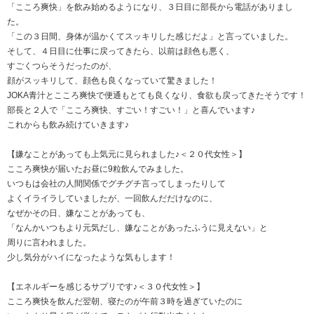
「こころ爽快」を飲み始めるようになり、３日目に部長から電話がありまし
た。
「この３日間、身体が温かくてスッキリした感じだよ」と言っていました。
そして、４日目に仕事に戻ってきたら、以前は顔色も悪く、
すごくつらそうだったのが、
顔がスッキリして、顔色も良くなっていて驚きました！
JOKA青汁とこころ爽快で便通もとても良くなり、食欲も戻ってきたそうです！
部長と２人で「こころ爽快、すごい！すごい！」と喜んでいます♪
これからも飲み続けていきます♪
【嫌なことがあっても上気元に見られました♪＜２０代女性＞】
こころ爽快が届いたお昼に9粒飲んでみました。
いつもは会社の人間関係でグチグチ言ってしまったりして
よくイライラしていましたが、一回飲んだだけなのに、
なぜかその日、嫌なことがあっても、
「なんかいつもより元気だし、嫌なことがあったふうに見えない」と
周りに言われました。
少し気分がハイになったような気もします！
【エネルギーを感じるサプリです♪＜３０代女性＞】
こころ爽快を飲んだ翌朝、寝たのが午前３時を過ぎていたのに