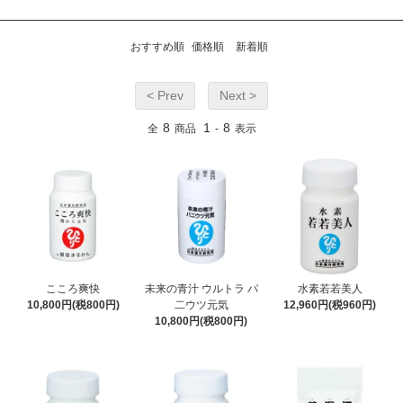
おすすめ順
価格順
新着順
< Prev
Next >
8
1
8
全
商品
-
表示
こころ爽快
未来の青汁 ウルトラ パ
水素若若美人
10,800円(税800円)
二ウツ元気
12,960円(税960円)
10,800円(税800円)